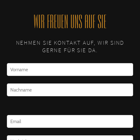
W
ir freuen uns auf Sie
NEHMEN SIE KONTAKT AUF, WIR SIND
GERNE FÜR SIE DA.