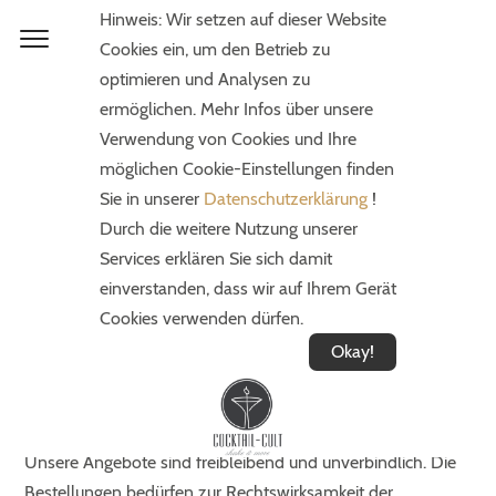
Hinweis: Wir setzen auf dieser Website
Cookies ein, um den Betrieb zu
§ 1. Vertragsabschluß
optimieren und Analysen zu
ermöglichen. Mehr Infos über unsere
Lieferungen und Leistungen erfolgen ausschließlich
Verwendung von Cookies und Ihre
aufgrund dieser Geschäftsbe-dingungen. Diese gelten auch
möglichen Cookie-Einstellungen finden
für alle zukünftigen Geschäftsbeziehungen und zwar auch
Sie in unserer
Datenschutzerklärung
!
dann, wenn sie nicht nochmals ausdrücklich vereinbart
Durch die weitere Nutzung unserer
werden. Mit der Bestellung, spätestens jedoch mit der
Services erklären Sie sich damit
Entgegennahme der Waren oder der Leistungen gelten
einverstanden, dass wir auf Ihrem Gerät
diese Bedingungen als angenommen. Abweichungen von
Cookies verwenden dürfen.
diesen Geschäftsbedingungen sind nur wirksam, wenn sie
vom Verkäufer schriftlich bestätigt werden.
Okay!
§ 2. Preise und Zahlungsbedingungen
Unsere Angebote sind freibleibend und unverbindlich. Die
Bestellungen bedürfen zur Rechtswirksamkeit der